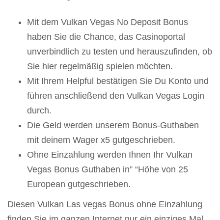
Mit dem Vulkan Vegas No Deposit Bonus
haben Sie die Chance, das Casinoportal
unverbindlich zu testen und herauszufinden, ob
Sie hier regelmäßig spielen möchten.
Mit Ihrem Helpful bestätigen Sie Du Konto und
führen anschließend den Vulkan Vegas Login
durch.
Die Geld werden unserem Bonus-Guthaben
mit deinem Wager x5 gutgeschrieben.
Ohne Einzahlung werden Ihnen Ihr Vulkan
Vegas Bonus Guthaben in” “Höhe von 25
European gutgeschrieben.
Diesen Vulkan Las vegas Bonus ohne Einzahlung
finden Sie im ganzen Internet nur ein einziges Mal.