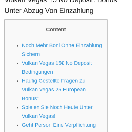
Unter Abzug Von Einzahlung
Content
Noch Mehr Boni Ohne Einzahlung
Sichern
Vulkan Vegas 15€ No Deposit
Bedingungen
Häufig Gestellte Fragen Zu
Vulkan Vegas 25 European
Bonus”
Spielen Sie Noch Heute Unter
Vulkan Vegas!
Geht Person Eine Verpflichtung