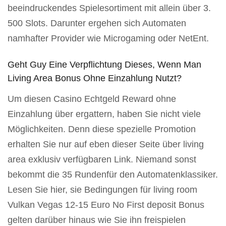
beeindruckendes Spielesortiment mit allein über 3.
500 Slots. Darunter ergehen sich Automaten
namhafter Provider wie Microgaming oder NetEnt.
Geht Guy Eine Verpflichtung Dieses, Wenn Man
Living Area Bonus Ohne Einzahlung Nutzt?
Um diesen Casino Echtgeld Reward ohne
Einzahlung über ergattern, haben Sie nicht viele
Möglichkeiten. Denn diese spezielle Promotion
erhalten Sie nur auf eben dieser Seite über living
area exklusiv verfügbaren Link. Niemand sonst
bekommt die 35 Rundenfür den Automatenklassiker.
Lesen Sie hier, sie Bedingungen für living room
Vulkan Vegas 12-15 Euro No First deposit Bonus
gelten darüber hinaus wie Sie ihn freispielen