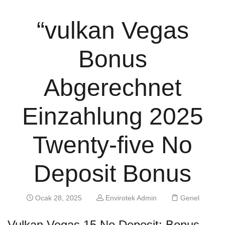
“vulkan Vegas
Bonus
Abgerechnet
Einzahlung 2025
Twenty-five No
Deposit Bonus
Ocak 28, 2025
Envirotek Admin
Genel
Vulkan Vegas 15 No Deposit: Bonus