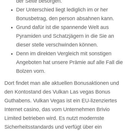
der Seite besorgen.
Der Unterschied liegt lediglich im or her
Bonusbetrag, den person absahnen kann.
Grund dafür ist die spannende Welt aus
Pyramiden und Schatzjägern in die Sie an
dieser stelle verschwinden können.
Denn im direkten Vergleich mit sonstigen
Angeboten hat unsere Prämie auf alle Fall die
Bolzen vorn.
Dort findet man alle aktuellen Bonusaktionen und
den Kontostand des Vulkan Las vegas Bonus
Guthabens. Vulkan Vegas ist ein EU-lizenziertes
Internet casino, das vom Unternehmen Brivio
Limited betrieben wird. Es nutzt modernste
Sicherheitsstandards und verfügt über ein