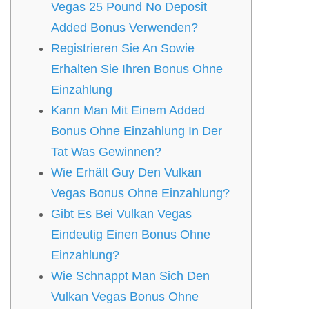
Vegas 25 Pound No Deposit
Added Bonus Verwenden?
Registrieren Sie An Sowie
Erhalten Sie Ihren Bonus Ohne
Einzahlung
Kann Man Mit Einem Added
Bonus Ohne Einzahlung In Der
Tat Was Gewinnen?
Wie Erhält Guy Den Vulkan
Vegas Bonus Ohne Einzahlung?
Gibt Es Bei Vulkan Vegas
Eindeutig Einen Bonus Ohne
Einzahlung?
Wie Schnappt Man Sich Den
Vulkan Vegas Bonus Ohne