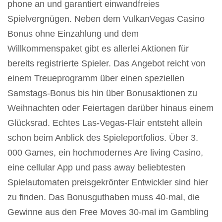
phone an und garantiert einwandfreies
Spielvergnügen. Neben dem VulkanVegas Casino
Bonus ohne Einzahlung und dem
Willkommenspaket gibt es allerlei Aktionen für
bereits registrierte Spieler. Das Angebot reicht von
einem Treueprogramm über einen speziellen
Samstags-Bonus bis hin über Bonusaktionen zu
Weihnachten oder Feiertagen darüber hinaus einem
Glücksrad. Echtes Las-Vegas-Flair entsteht allein
schon beim Anblick des Spieleportfolios. Über 3.
000 Games, ein hochmodernes Are living Casino,
eine cellular App und pass away beliebtesten
Spielautomaten preisgekrönter Entwickler sind hier
zu finden. Das Bonusguthaben muss 40-mal, die
Gewinne aus den Free Moves 30-mal im Gambling