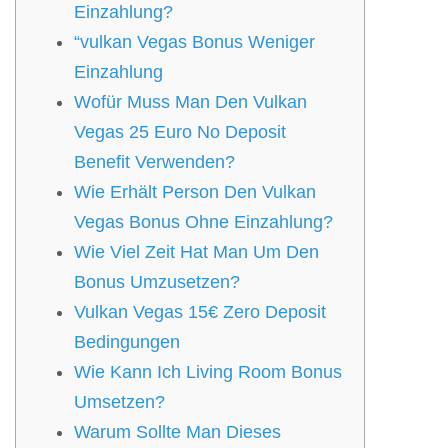
Einzahlung?
“vulkan Vegas Bonus Weniger
Einzahlung
Wofür Muss Man Den Vulkan
Vegas 25 Euro No Deposit
Benefit Verwenden?
Wie Erhält Person Den Vulkan
Vegas Bonus Ohne Einzahlung?
Wie Viel Zeit Hat Man Um Den
Bonus Umzusetzen?
Vulkan Vegas 15€ Zero Deposit
Bedingungen
Wie Kann Ich Living Room Bonus
Umsetzen?
Warum Sollte Man Dieses