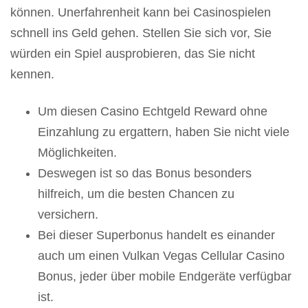
können. Unerfahrenheit kann bei Casinospielen
schnell ins Geld gehen. Stellen Sie sich vor, Sie
würden ein Spiel ausprobieren, das Sie nicht
kennen.
Um diesen Casino Echtgeld Reward ohne
Einzahlung zu ergattern, haben Sie nicht viele
Möglichkeiten.
Deswegen ist so das Bonus besonders
hilfreich, um die besten Chancen zu
versichern.
Bei dieser Superbonus handelt es einander
auch um einen Vulkan Vegas Cellular Casino
Bonus, jeder über mobile Endgeräte verfügbar
ist.