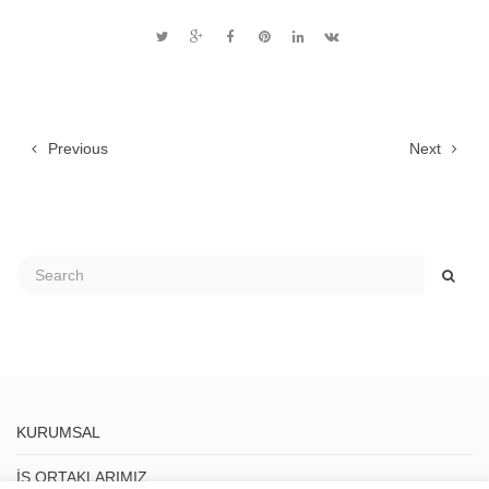
Previous
Next
KURUMSAL
İŞ ORTAKLARIMIZ