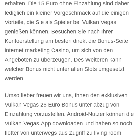
erhalten. Die 15 Euro ohne Einzahlung sind daher
lediglich ein kleiner Vorgeschmack auf die einigen
Vorteile, die Sie als Spieler bei Vulkan Vegas
genießen können. Besuchen Sie nach Ihrer
Kontoerstellung am besten direkt die Bonus-Seite
internet marketing Casino, um sich von den
Angeboten zu überzeugen. Des Weiteren kann
welcher Bonus nicht unter allen Slots umgesetzt
werden.
Umso lieber freuen wir uns, Ihnen den exklusiven
Vulkan Vegas 25 Euro Bonus unter abzug von
Einzahlung vorzustellen. Android-Nutzer können die
Vulkan-Vegas-App downloaden und haben so noch
flotter von unterwegs aus Zugriff zu living room