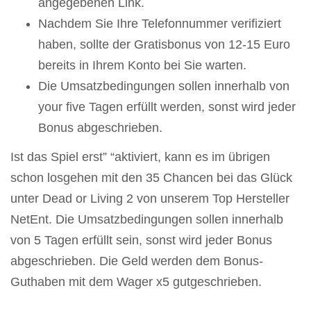
angegebenen Link.
Nachdem Sie Ihre Telefonnummer verifiziert
haben, sollte der Gratisbonus von 12-15 Euro
bereits in Ihrem Konto bei Sie warten.
Die Umsatzbedingungen sollen innerhalb von
your five Tagen erfüllt werden, sonst wird jeder
Bonus abgeschrieben.
Ist das Spiel erst” “aktiviert, kann es im übrigen
schon losgehen mit den 35 Chancen bei das Glück
unter Dead or Living 2 von unserem Top Hersteller
NetEnt. Die Umsatzbedingungen sollen innerhalb
von 5 Tagen erfüllt sein, sonst wird jeder Bonus
abgeschrieben. Die Geld werden dem Bonus-
Guthaben mit dem Wager x5 gutgeschrieben.