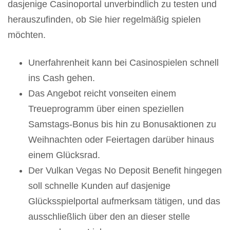
dasjenige Casinoportal unverbindlich zu testen und
herauszufinden, ob Sie hier regelmäßig spielen
möchten.
Unerfahrenheit kann bei Casinospielen schnell
ins Cash gehen.
Das Angebot reicht vonseiten einem
Treueprogramm über einen speziellen
Samstags-Bonus bis hin zu Bonusaktionen zu
Weihnachten oder Feiertagen darüber hinaus
einem Glücksrad.
Der Vulkan Vegas No Deposit Benefit hingegen
soll schnelle Kunden auf dasjenige
Glücksspielportal aufmerksam tätigen, und das
ausschließlich über den an dieser stelle