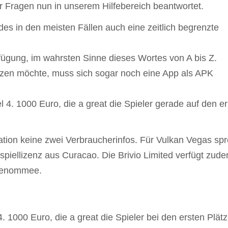
r Fragen nun in unserem Hilfebereich beantwortet.
s in den meisten Fällen auch eine zeitlich begrenzte
fügung, im wahrsten Sinne dieses Wortes von A bis Z.
tzen möchte, muss sich sogar noch eine App als APK
l 4. 1000 Euro, die a great die Spieler gerade auf den e
cation keine zwei Verbraucherinfos. Für Vulkan Vegas sp
spiellizenz aus Curacao. Die Brivio Limited verfügt zude
 Renommee.
4. 1000 Euro, die a great die Spieler bei den ersten Plät