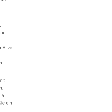
.
che
 Alive
zu
mit
n.
 a
ie ein