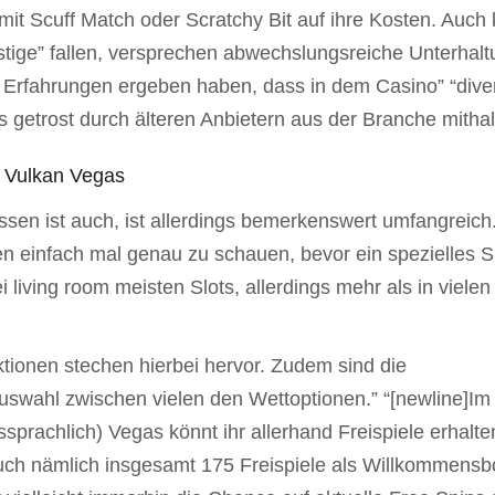
 Scuff Match oder Scratchy Bit auf ihre Kosten. Auch 
nstige” fallen, versprechen abwechslungsreiche Unterhalt
 Erfahrungen ergeben haben, dass in dem Casino” “dive
s getrost durch älteren Anbietern aus der Branche mithal
r Vulkan Vegas
sen ist auch, ist allerdings bemerkenswert umfangreich
en einfach mal genau zu schauen, bevor ein spezielles S
bei living room meisten Slots, allerdings mehr als in vielen
tionen stechen hierbei hervor. Zudem sind die
uswahl zwischen vielen den Wettoptionen.” “[newline]Im
rachlich) Vegas könnt ihr allerhand Freispiele erhalten
uch nämlich insgesamt 175 Freispiele als Willkommensb