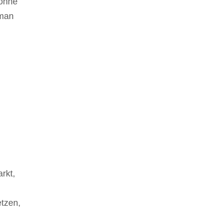
 ohne
 man
rkt,
tzen,