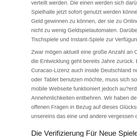
verteilt werden. Die einen werden sich dar
Spielhalle jetzt sofort genutzt werden könne
Geld gewinnen zu können, der sie zu Online
nicht zu wenig Geldspielautomaten. Darübe
Tischspiele und Instant-Spiele zur Verfügun
Zwar mögen aktuell eine große Anzahl an
die Entwicklung geht bereits Jahre zurück.
Curacao-Lizenz auch inside Deutschland nut
oder Tablet benutzen möchte, muss sich sog
mobile Webseite funktioniert jedoch au?er
Annehmlichkeiten entbehren. Wir haben de
offenen Fragen in Bezug auf dieses Glückss
unsereins das eine und andere vergessen o
Die Verifizierung Für Neue Spiel