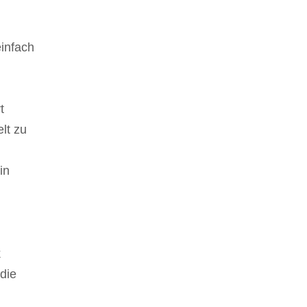
einfach
t
lt zu
in
k
die