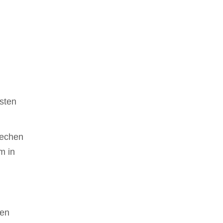
rsten
rechen
m in
zen