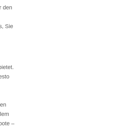
r den
s, Sie
ietet.
esto
den
elem
bote –