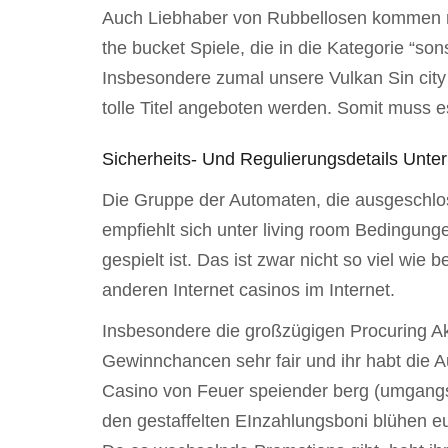
Auch Liebhaber von Rubbellosen kommen mit
the bucket Spiele, die in die Kategorie “so
Insbesondere zumal unsere Vulkan Sin city
tolle Titel angeboten werden. Somit muss e
Sicherheits- Und Regulierungsdetails Unte
Die Gruppe der Automaten, die ausgeschlos
empfiehlt sich unter living room Bedingung
gespielt ist. Das ist zwar nicht so viel wie 
anderen Internet casinos im Internet.
Insbesondere die großzügigen Procuring Ak
Gewinnchancen sehr fair und ihr habt die A
Casino von Feuer speiender berg (umgangssp
den gestaffelten EInzahlungsboni blühen e