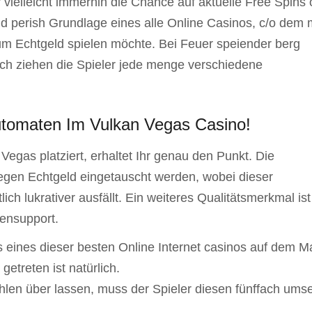
 vielleicht immerhin die Chance auf aktuelle Free Spins
d perish Grundlage eines alle Online Casinos, c/o dem
 um Echtgeld spielen möchte. Bei Feuer speiender berg
ch ziehen die Spieler jede menge verschiedene
utomaten Im Vulkan Vegas Casino!
Vegas platziert, erhaltet Ihr genau den Punkt. Die
egen Echtgeld eingetauscht werden, wobei dieser
 lukrativer ausfällt. Ein weiteres Qualitätsmerkmal ist
ensupport.
 eines dieser besten Online Internet casinos auf dem Ma
etreten ist natürlich.
en über lassen, muss der Spieler diesen fünffach umse
.