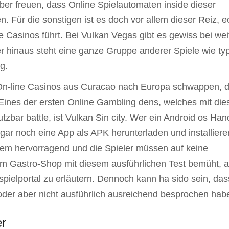
über freuen, dass Online Spielautomaten inside dieser
n. Für die sonstigen ist es doch vor allem dieser Reiz, e
 Casinos führt. Bei Vulkan Vegas gibt es gewiss bei we
r hinaus steht eine ganze Gruppe anderer Spiele wie ty
g.
 On-line Casinos aus Curacao nach Europa schwappen, 
 Eines der ersten Online Gambling dens, welches mit die
zbar battle, ist Vulkan Sin city. Wer ein Android os Han
ar noch eine App als APK herunterladen und installiere
dem hervorragend und die Spieler müssen auf keine
m Gastro-Shop mit diesem ausführlichen Test bemüht, a
pielportal zu erläutern. Dennoch kann ha sido sein, das
der aber nicht ausführlich ausreichend besprochen hab
er