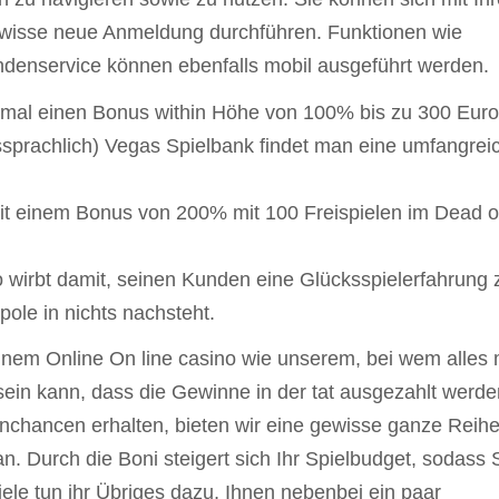
wisse neue Anmeldung durchführen. Funktionen wie
denservice können ebenfalls mobil ausgeführt werden.
onmal einen Bonus within Höhe von 100% bis zu 300 Euro
sprachlich) Vegas Spielbank findet man eine umfangrei
mit einem Bonus von 200% mit 100 Freispielen im Dead or
wirbt damit, seinen Kunden eine Glücksspielerfahrung 
ole in nichts nachsteht.
einem Online On line casino wie unserem, bei wem alles 
ein kann, dass die Gewinne in der tat ausgezahlt werde
nchancen erhalten, bieten wir eine gewisse ganze Reihe
. Durch die Boni steigert sich Ihr Spielbudget, sodass S
iele tun ihr Übriges dazu, Ihnen nebenbei ein paar